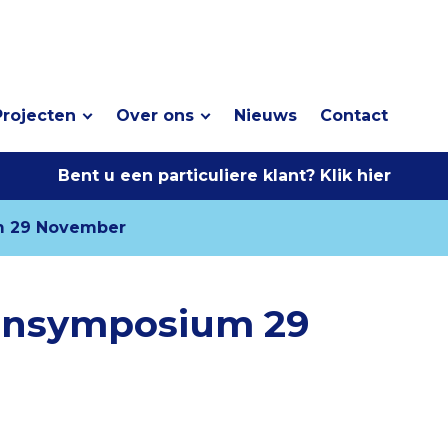
Projecten
Over ons
Nieuws
Contact
Bent u een particuliere klant? Klik hier
m 29 November
vensymposium 29