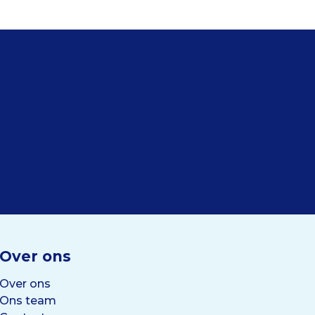
Over ons
Over ons
Ons team