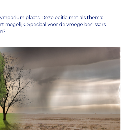
ymposium plaats. Deze editie met als thema:
rt mogelijk. Speciaal voor de vroege beslissers
an?